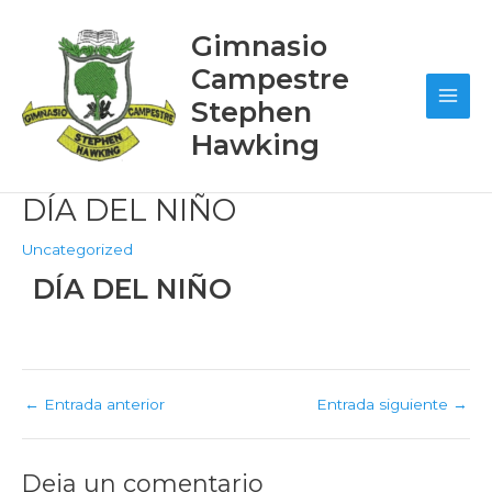
Ir
Post
Main
al
navigation
Gimnasio
contenido
Men
Campestre
Stephen
Hawking
DÍA DEL NIÑO
Uncategorized
DÍA DEL NIÑO
←
Entrada anterior
Entrada siguiente
→
Deja un comentario