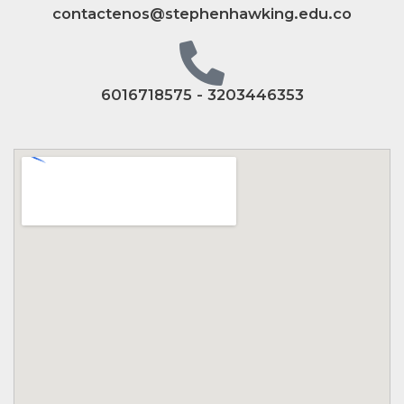
contactenos@stephenhawking.edu.co
6016718575 - 3203446353