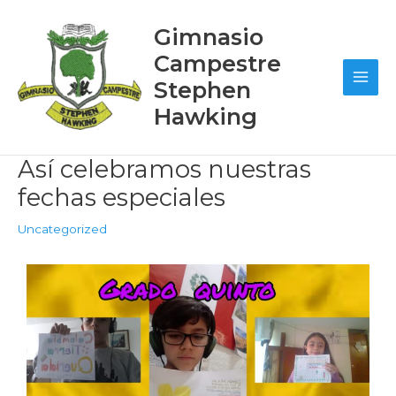
Ir
Post
Main
al
navigation
Gimnasio
contenido
Men
Campestre
Stephen
Hawking
Así celebramos nuestras
fechas especiales
Uncategorized