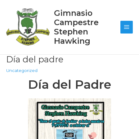
Ir
Post
Main
al
navigation
Gimnasio
contenido
Men
Campestre
Stephen
Hawking
Día del padre
Uncategorized
Día del Padre