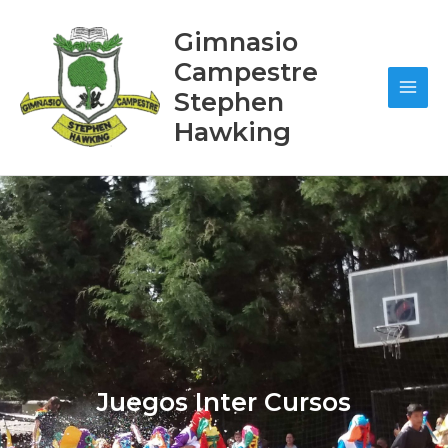
Ir
Main
al
Gimnasio
contenido
Men
Campestre
Stephen
Hawking
Juegos Inter Cursos